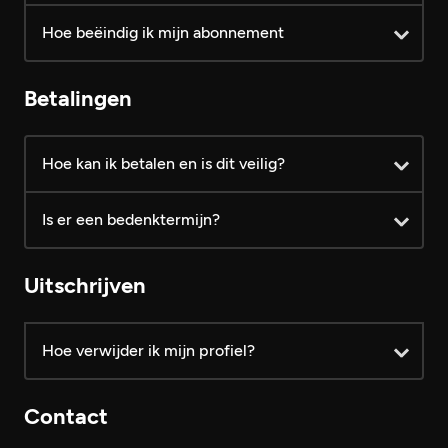
Hoe beëindig ik mijn abonnement
1 maand VIP € 24,99 /mnd
2 maanden VIP € 19,99 /mnd
Betalingen
4 maanden VIP € 14,99 /mnd
Hoe kan ik betalen en is dit veilig?
functionaliteiten
Is er een bedenktermijn?
Uitschrijven
Hoe verwijder ik mijn profiel?
Contact