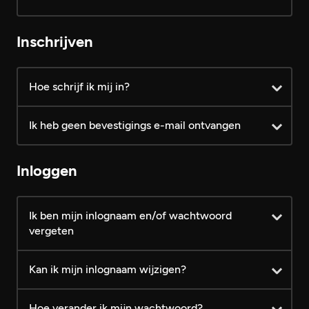
Account toegang
Gratis
VIP
Inschrijven
Gratis profiel aanmaken
Hoe schrijf ik mij in?
Profielen bekijken
Ik heb geen bevestigings e-mail ontvangen
FotoZapper gebruiken
FotoZapper matches bekijken
Inloggen
Verzonden berichten altijd
leesbaar
Ik ben mijn inlognaam en/of wachtwoord
vergeten
Knipogen sturen
Kan ik mijn inlognaam wijzigen?
Persoonlijke berichten sturen
Hoe verander ik mijn wachtwoord?