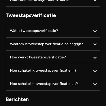
Foto's plaatsen
Hoofdfoto's bekijken
Tweestapsverificatie
Extra foto's bekijken
Wat is tweestapsverificatie?
Laatste bezoekers bekijken
Waarom is tweestapsverificatie belangrijk?
Berichten lezen
Hoe werkt tweestapsverificatie?
Vanaf €
Prijs (inclusief BTW)
Gratis
24,99
Hoe schakel ik tweestapsverificatie in?
Hoe schakel ik tweestapsverificatie uit?
Berichten