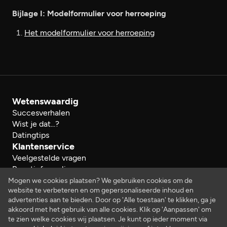
Bijlage I: Modelformulier voor herroeping
Het modelformulier voor herroeping
Wetenswaardig
Succesverhalen
Wist je dat...?
Datingtips
Klantenservice
Veelgestelde vragen
Reactieformulier
Herroeping
Mogen we cookies plaatsen? We gebruiken cookies om de
website te verbeteren en om gepersonaliseerde inhoud en
Over ons
advertenties aan te bieden. Door op 'Alle toestaan' te klikken, ga je
Bedrijfsgegevens
akkoord met het gebruik van alle cookies. Klik op 'Aanpassen' om
Werken bij…
te zien welke cookies wij plaatsen. Je kunt op ieder moment via
Juridisch